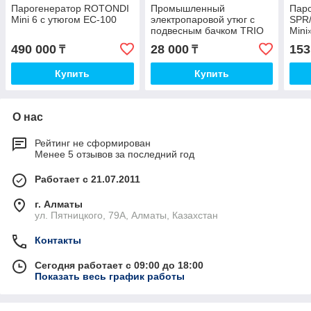
Парогенератор ROTONDI
Промышленный
Пар
Mini 6 с утюгом EC-100
электропаровой утюг с
SPR
подвесным бачком TRIO
Mini
TRI-99B-TF
490 000
28 000
153
₸
₸
Купить
Купить
О нас
Рейтинг не сформирован
Менее 5 отзывов за последний год
Работает с 21.07.2011
г. Алматы
ул. Пятницкого, 79А, Алматы, Казахстан
Контакты
Сегодня работает с 09:00 до 18:00
Показать весь график работы