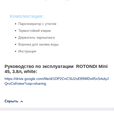
Комплектация:
Парогенератор с утюгом
Термостойкий коврик
Держатель парошланга
Воронка для залива воды
Инструкция
Руководство по эксплуатации ROTONDI Mini
45, 3.8л, white:
https://drive.google.com/file/d/1DP2CnCSU2oE89WDvtI5xSrkdyJ
QroCsf/view?usp=sharing
Скрыть