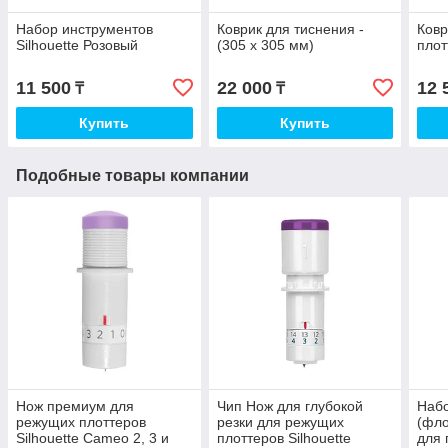
Набор инструментов
Коврик для тиснения -
Ковр
Silhouette Розовый
(305 x 305 мм)
пло
11 500
22 000
12 
₸
₸
Купить
Купить
Подобные товары компании
Нож премиум для
Чип Нож для глубокой
Набо
режущих плоттеров
резки для режущих
(фло
Silhouette Cameo 2, 3 и
плоттеров Silhouette
для 