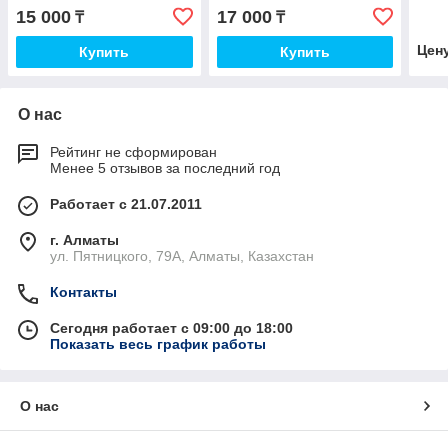
Portrait 2
Cameo 4 и Portrait 3
Pen 
15 000
17 000
₸
₸
Цен
Купить
Купить
О нас
Рейтинг не сформирован
Менее 5 отзывов за последний год
Работает с 21.07.2011
г. Алматы
ул. Пятницкого, 79А, Алматы, Казахстан
Контакты
Сегодня работает с 09:00 до 18:00
Показать весь график работы
О нас