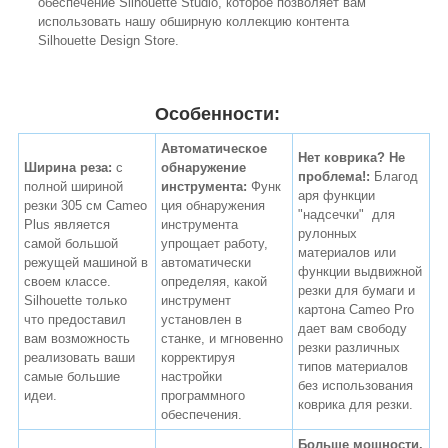
обеспечение Silhouette Studio, которое позволяет вам
использовать нашу обширную коллекцию контента
Silhouette Design Store.
Особенности:
Автоматическое
Нет коврика? Не
Ширина реза:
с
обнаружение
проблема!:
Благод
полной шириной
инструмента:
Функ
аря функции
резки 305 см Cameo
ция обнаружения
"надсечки" для
Plus является
инструмента
рулонных
самой большой
упрощает работу,
материалов или
режущей машиной в
автоматически
функции выдвижной
своем классе.
определяя, какой
резки для бумаги и
Silhouette только
инструмент
картона Cameo Pro
что предоставил
установлен в
дает вам свободу
вам возможность
станке, и мгновенно
резки различных
реализовать ваши
корректируя
типов материалов
самые большие
настройки
без использования
идеи.
программного
коврика для резки.
обеспечения.
Больше мощности.