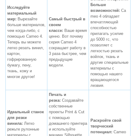
Больше
Исследуйте
возможностей:
Ca
материальный
meo 4 обладает
мир:
Вырезайте
Самый быстрый в
впечатляющей
больше материалов,
своем
способностью
чем когда-либо, с
классе:
Ваше время
прилагать усилие
помощью Cameo 4.
ценно. Вот почему
до 5000 гс, что
Теперь вы можете
серия Cameo 4
позволяет с
легко резать винил,
сокращает работу в
легкостью резать
картон,
3 раза быстрее, чем
войлок, ткань и
гофрированную
предыдущие
другие специальные
бумагу, пену,
модели.
материалы с
ткань, кожу и
помощью нашего
многое другое!
вращающегося
лезвия.
Печать и
резка:
Создавайте
собственные
Идеальный станок
проекты Print & Cut
для резки
с помощью
Раскройте свой
винила:
Легко
домашнего принтера
творческий
режьте рулонные
и используйте
потенциал:
Cameo
материалы с
машину Silhouette