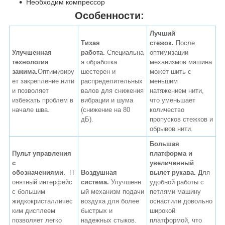
Необходим компрессор
Особенности:
Лучший
Тихая
стежок.
После
Улучшенная
работа.
Специальна
оптимизации
технология
я обработка
механизмов машина
зажима.
Оптимизиру
шестерен и
может шить с
ет закрепление нити
распределительных
меньшим
и позволяет
валов для снижения
натяжением нити,
избежать проблем в
вибрации и шума
что уменьшает
начале шва.
(снижение на 80
количество
дБ).
пропусков стежков и
обрывов нити.
Большая
Пульт управления
платформа и
с
увеличенный
обозначениями.
П
Воздушная
вылет рукава. Д
ля
онятный интерфейс
система.
Улучшенн
удобной работы с
с большим
ый механизм подачи
петлями машину
жидкокристалличес
воздуха для более
оснастили довольно
ким дисплеем
быстрых и
широкой
позволяет легко
надежных стыков.
платформой, что