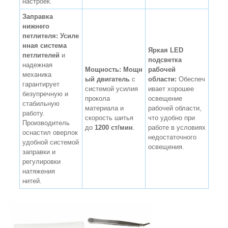
настроек.
Заправка
нижнего
петлителя: Усиле
нная система
Яркая LED
петлителей
и
подсветка
надежная
Мощность:
Мощн
рабочей
механика
ый двигатель
с
области:
Обеспеч
гарантирует
системой усилия
ивает хорошее
безупречную и
прокола
освещение
стабильную
материала и
рабочей области,
работу.
скорость шитья
что удобно при
Производитель
до
1200 ст/мин
.
работе в условиях
оснастил оверлок
недостаточного
удобной системой
освещения.
заправки и
регулировки
натяжения
нитей.