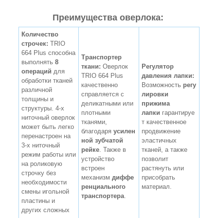
Преимущества оверлока:
Количество
строчек:
TRIO
664 Plus способна
Транспортер
выполнять
8
ткани:
Оверлок
Регулятор
операций
для
TRIO 664 Plus
давления лапки:
обработки тканей
качественно
Возможность
регу
различной
справляется с
лировки
толщины и
деликатными или
прижима
структуры. 4-х
плотными
лапки
гарантируе
ниточный оверлок
тканями,
т качественное
может быть легко
благодаря
усилен
продвижение
перенастроен на
ной зубчатой
эластичных
3-х ниточный
рейке
. Также в
тканей, а также
режим работы или
устройство
позволит
на роликовую
встроен
растянуть или
строчку без
механизм
диффе
присобрать
необходимости
ренциального
материал.
смены игольной
транспортера
.
пластины и
других сложных