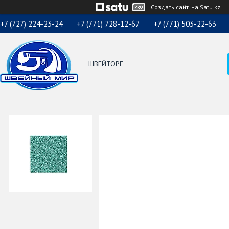
Создать сайт
на Satu.kz
+7 (727) 224-23-24
+7 (771) 728-12-67
+7 (771) 503-22-63
ШВЕЙТОРГ