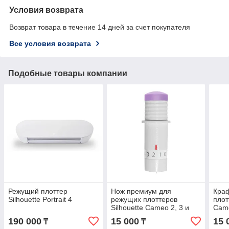
Условия возврата
Возврат товара в течение 14 дней за счет покупателя
Все условия возврата
Подобные товары компании
Режущий плоттер
Нож премиум для
Краф
Silhouette Portrait 4
режущих плоттеров
плот
Silhouette Cameo 2, 3 и
Came
Portrait 2
190 000
15 000
15 
₸
₸