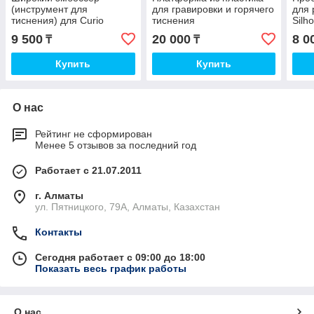
(инструмент для
для гравировки и горячего
для 
тиснения) для Curio
тиснения
Silh
9 500
20 000
8 0
₸
₸
Купить
Купить
О нас
Рейтинг не сформирован
Менее 5 отзывов за последний год
Работает с 21.07.2011
г. Алматы
ул. Пятницкого, 79А, Алматы, Казахстан
Контакты
Сегодня работает с 09:00 до 18:00
Показать весь график работы
О нас