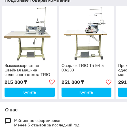
Подобные товары компании
Высокоскоростная
Оверлок TRIO Tri-E4-5-
Про
швейная машина
03/233
одн
челночного стежка TRIO
маш
TRI-6610D
TRIO
215 000
251 000
291
₸
₸
Купить
Купить
О нас
Рейтинг не сформирован
Менее 5 отзывов за последний год