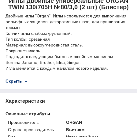
Иглы двойные универсальные ORGAN
TWIN 130/705H №80/3,0 (2 шт) (Блистер)
Двойные иглы "Organ". Иглы используются для выполнения
рельефных защипов, декоративных швов, для пришивания
тесьмы.
Кончик иглы слабозакругленный.
Тип колбы: срезанная
Материал: высокоуглеродистая сталь.
Покрытие:никель.
Подходит к следующим бытовым швейным машинам:
Bernina,Janome, Brother, Elna, Singer.
Игла меняется с каждым началом нового изделия.
Скрыть
Характеристики
Основные атрибуты
Производитель
ORGAN
Страна производитель
Вьетнам
Вид
Иглы швейные