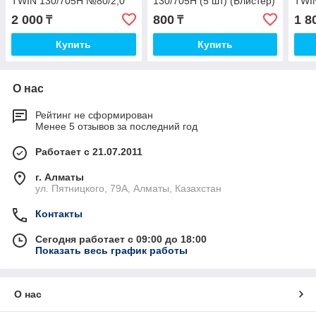
TWIN 130/705H №80/2,0
130/705H (5 шт) (Блистер)
TWIN
(2 шт) (Блистер)
№ 08/60
(2 ш
2 000
800
1 8
₸
₸
Купить
Купить
О нас
Рейтинг не сформирован
Менее 5 отзывов за последний год
Работает с 21.07.2011
г. Алматы
ул. Пятницкого, 79А, Алматы, Казахстан
Контакты
Сегодня работает с 09:00 до 18:00
Показать весь график работы
О нас