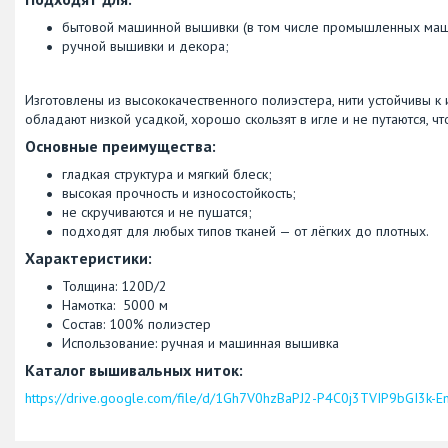
бытовой машинной вышивки (в том числе промышленных маш
ручной вышивки и декора;
Изготовлены из высококачественного полиэстера, нити устойчивы к
обладают низкой усадкой, хорошо скользят в игле и не путаются, 
Основные преимущества:
гладкая структура и мягкий блеск;
высокая прочность и износостойкость;
не скручиваются и не пушатся;
подходят для любых типов тканей — от лёгких до плотных.
Характеристики:
Толщина: 120D/2
Намотка: 5000 м
Состав: 100% полиэстер
Использование: ручная и машинная вышивка
Каталог вышивальных ниток:
https://drive.google.com/file/d/1Gh7V0hzBaPJ2-P4C0j3TVIP9bGI3k-E