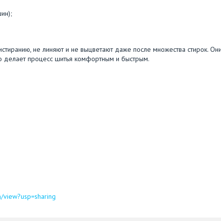
ин);
 истиранию, не линяют и не выцветают даже после множества стирок. Он
что делает процесс шитья комфортным и быстрым.
n/view?usp=sharing