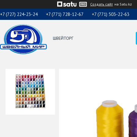
Создать сайт
на Satu.kz
+7 (727) 224-23-24
+7 (771) 728-12-67
+7 (771) 503-22-63
ШВЕЙТОРГ