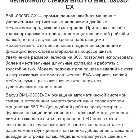
челночного стежка BAOYU BML-0303D-
CX
BML-0303D-CX — промышленная швейная машина с
увеличенным вертикальным челноком и двойным
механизмом продвижения материала. При таком способе
транспортировки материал перемещается нижней рейкой и
лапкой, то есть двумя синхронно работающими
механизмами. Это обеспечивает надежное сцепление и
фиксацию всех слоев материала в процессе шитья.
Увеличение размера челнока на 30% позволяет использовать
более вместительные шпульные колпачки и работать с
толстой нитью. Модель подходит для пошива изделий из кожи
и сверхтяжелых материалов: чехлов, EVA-ковриков, мягкой
мебели, сумок, рюкзаков, кошельков, перчаток,
туристического снаряжения.
Baoyu BML-0303D-CX оснащена автоматической системой
смазки и встроенным энергоэффективным сервомотором
мощностью 550 Вт. Для удобной работы предусмотрены
функции: позиционирование иглы, плавный старт, установка
лимитов скорости шитья, встроенная LED-подсветка и
электронный шпуленамотчик. В зоне игловодителя также
расположена функциональная кнопка добавления стежка для
доведения строчки встык. Модель комплектуется швейным