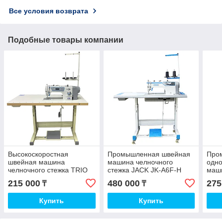
Все условия возврата
Подобные товары компании
Высокоскоростная
Промышленная швейная
Про
швейная машина
машина челночного
одн
челночного стежка TRIO
стежка JACK JK-A6F-H
маш
TRI-6610D
BAO
215 000
480 000
275
₸
₸
Купить
Купить