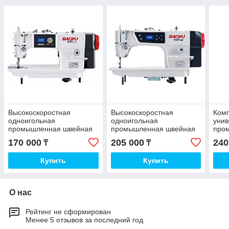
Высокоскоростная
Высокоскоростная
Ком
одноигольная
одноигольная
уни
промышленная швейная
промышленная швейная
про
машина Baoyu GT-1DH
машина Baoyu GT-188H
маш
170 000
205 000
240
₸
₸
Купить
Купить
О нас
Рейтинг не сформирован
Менее 5 отзывов за последний год