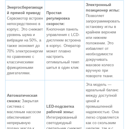
Электронный
Энергосберегающи
позиционер иглы:
й прямой привод:
Простая
Позволяет
Сервомотор встроен
регулировка
запрограммировать
непосредственно в
скорости:
остановку иглы в
корпус. Это снижает
Кнопочная панель
крайнем верхнем
уровень шума и
управления с LCD-
или нижнем
вибрации на 50%, а
дисплеем встроена
положении. Это
также экономит до
в корпус. Оператор
избавляет от
70% электроэнергии
может плавно
необходимости
по сравнению с
настроить
докручивать
классическими
оптимальный темп
маховое колесо
фрикционными
шитья в один клик
вручную при
двигателями.
повороте ткани.
Эта модель —
идеальный баланс
Автоматическая
между доступной
смазка:
Закрытая
ценой и
система с
LED-подсветка
промышленной
масляным насосом
рабочей зоны:
надежностью. Она
обеспечивает
Интегрированный
легко справляется
непрерывную
светодиодный
как со скользким
подачу масла к
светильник снижает
шелком, так и с