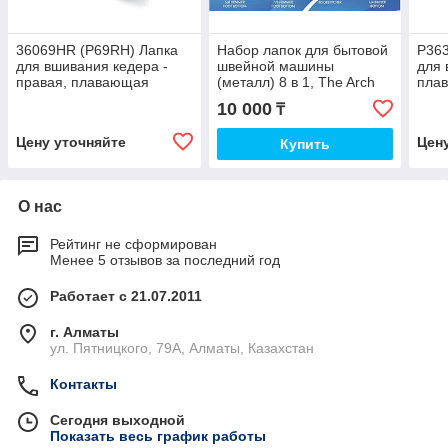
36069HR (P69RH) Лапка
Набор лапок для бытовой
P363
для вшивания кедера -
швейной машины
для 
правая, плавающая
(металл) 8 в 1, The Arch
пла
SHB-08
подо
10 000
₸
и иг
Цену уточняйте
Цен
Купить
О нас
Рейтинг не сформирован
Менее 5 отзывов за последний год
Работает с 21.07.2011
г. Алматы
ул. Пятницкого, 79А, Алматы, Казахстан
Контакты
Сегодня выходной
Показать весь график работы