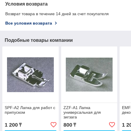
Условия возврата
Возврат товара в течение 14 дней за счет покупателя
Все условия возврата
Подобные товары компании
SPF-A2 Лапка для работ с
ZZF-A1 Лапка
EMF-
припуском
универсальная для
деко
зигзага
1 200
800
1 2
₸
₸