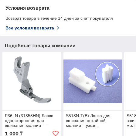
Условия возврата
Возврат товара в течение 14 дней за счет покупателя
Все условия возврата
Подобные товары компании
P36LN (31358HN) Лапка
S518N-T(B) Лапка для
S518
односторонняя для
вшивания потайной
вши
вшивания молнии ―
молнии – узкая,
молн
левая, узкая.
плавающая, тефлоновая
пла
1 000
₸