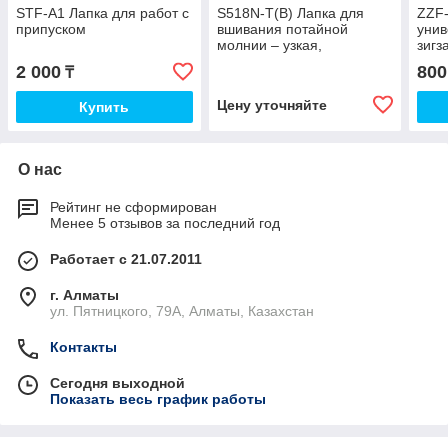
STF-A1 Лапка для работ с
S518N-T(B) Лапка для
ZZF-
припуском
вшивания потайной
унив
молнии – узкая,
зигз
плавающая, тефлоновая
2 000
800
₸
Цену уточняйте
Купить
О нас
Рейтинг не сформирован
Менее 5 отзывов за последний год
Работает с 21.07.2011
г. Алматы
ул. Пятницкого, 79А, Алматы, Казахстан
Контакты
Сегодня выходной
Показать весь график работы