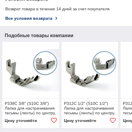
Возврат товара в течение 14 дней за счет покупателя
Все условия возврата
Подобные товары компании
P338C 3/8" (S10C 3/8")
P312C 1/2" (S10C 1/2")
P312
Лапка для настрачивания
Лапка для настрачивания
Лапк
тесьмы (ленты) по центру,
тесьмы (ленты) по центру,
тесь
шириной 9,5 мм
шириной 12,7 мм
шири
Цену уточняйте
Цену уточняйте
Цен