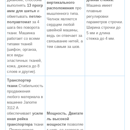
вертикального
выполнять
13 прогр
Машина имеет
расположения
про
амм для шитья
и
плавные
мышленного типа.
обметывать
петлю-
регулировки
Челнок является
полуавтомат
за 4
параметров строчки.
сердцем любой
шага без поворота
Ширина строчки до
швейной машины,
ткани. Машинка
5 мм и длина
ведь он отвечает за
работает со всеми
стежка до 4 мм.
связывание нитей, а
типами тканей
тем самым за шов.
(шифон, органза,
все виды
эластичных тканей,
кожа, джинса до 8
слоев и другие).
Транспортер
ткани
.Стабильность
продвижения
любого материала в
машинке Janome
3112 А
обеспечивает
усиле
Мощность.
Двигате
нная рейка
ль высокой
транспортера
ткани
мощности
позволяе
. Применяемая
т шить со скоростью