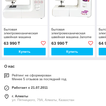
Бытовая
Бытовая
Быт
электромеханическая
электромеханическая
элек
швейная машина
швейная машина Janome
шве
JANOME 3112M
AMI 10
1320
63 990
63 990
64 
₸
₸
Купить
Купить
О нас
Рейтинг не сформирован
Менее 5 отзывов за последний год
Работает с 21.07.2011
г. Алматы
ул. Пятницкого, 79А, Алматы, Казахстан