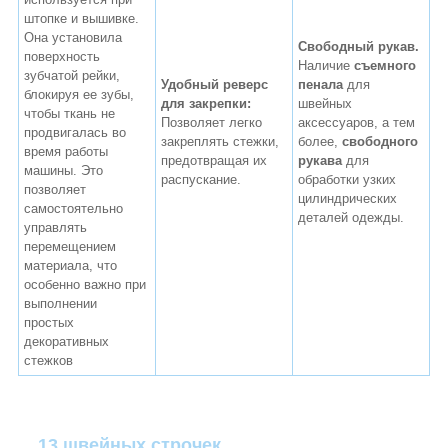
штопке и вышивке.
Она установила
Свободный рукав.
поверхность
Наличие
съемного
зубчатой ​​рейки,
Удобный реверс
пенала
для
блокируя ее зубы,
для закрепки:
швейных
чтобы ткань не
Позволяет легко
аксессуаров, а тем
продвигалась во
закреплять стежки,
более,
свободного
время работы
предотвращая их
рукава
для
машины. Это
распускание.
обработки узких
позволяет
цилиндрических
самостоятельно
деталей одежды.
управлять
перемещением
материала, что
особенно важно при
выполнении
простых
декоративных
стежков
13 швейных строчек