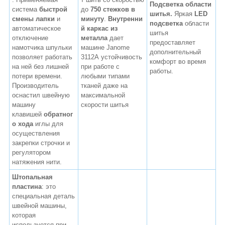
Подсветка области
система
быстрой
до
750 стежков в
шитья.
Яркая
LED
смены лапки
и
минуту
.
Внутренни
подсветка
области
автоматическое
й каркас из
шитья
отключение
металла
дает
предоставляет
намотчика шпульки
машине Janome
дополнительный
позволяет работать
3112А устойчивость
комфорт во время
на ней без лишней
при работе с
работы.
потери времени.
любыми типами
Производитель
тканей даже на
оснастил швейную
максимальной
машину
скорости шитья
клавишей
обратног
о хода
иглы для
осуществления
закрепки строчки и
регулятором
натяжения нити.
Штопальная
пластина
: это
специальная деталь
швейной машины,
которая
используется при