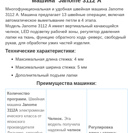
машина Janome 3112 А
Многофункциональная и удобная швейная машина
Janome
3112 А.
Машина предлагает 13 швейные операции, включая
автоматическое выметывание петли в 4 этапа.
Модель
Janome 3112 А
имеет вертикальный качающийся
челнок, LED подсветку рабочей зоны, регулятор давления
лапки на ткань, функцию обратного хода -реверс, свободный
рукав, для обработки узких частей изделия.
Технические характеристики:
Максимальная длина стежка: 4 мм
Максимальная ширина стежка: 5 мм
Дополнительный подъем лапки
Преимущества машинки:
Количество
программ.
Швейная
машина
Janome
3112А
электромехан
ического класса от
Челнок.
Эта
японского
модель получила
производителя
Регулировка
надежный
челнок
Джаноме, способна
длины стежка: