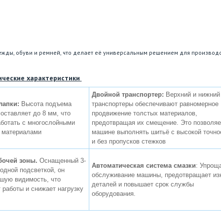
дежды, обуви и ремней, что делает её универсальным решением для производ
ические характеристики
Двойной транспортер:
Верхний и нижний
лапки:
Высота подъема
транспортеры обеспечивают равномерное
оставляет до 8 мм, что
продвижение толстых материалов,
аботать с многослойными
предотвращая их смещение. Это позволяе
 материалами​
машине выполнять шитьё с высокой точн
и без пропусков стежков​
бочей зоны.
Оснащенный 3-
Автоматическая система смазки
: Упрощ
одной подсветкой, он
обслуживание машины, предотвращает из
ошую видимость, что
деталей и повышает срок службы
работы и снижает нагрузку
оборудования​.