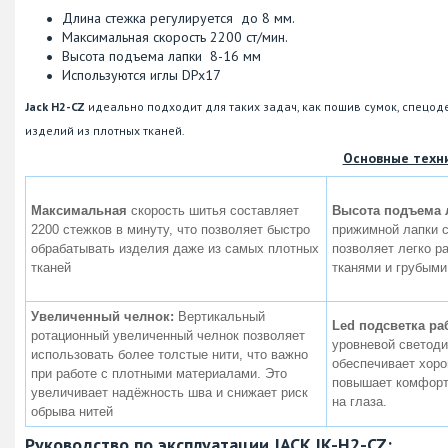
Длина стежка регулируется до 8 мм.
Максимальная скорость 2200 ст/мин.
Высота подъема лапки 8-16 мм
Используются иглы DPx17
Jack H2-CZ
идеально подходит для таких задач, как пошив сумок, спецо
изделий из плотных тканей​.
Основные техн
Максимальная
скорость шитья составляет
Высота подъема 
2200 стежков в минуту, что позволяет быстро
прижимной лапки с
обрабатывать изделия даже из самых плотных
позволяет легко р
тканей​
тканями и грубыми
Увеличенный челнок:
Вертикальный
Led подсветка ра
ротационный увеличенный челнок позволяет
уровневой светоди
использовать более толстые нити, что важно
обеспечивает хор
при работе с плотными материалами. Это
повышает комфорт 
увеличивает надёжность шва и снижает риск
на глаза.
обрыва нитей​
Руководство по эксплуатации JACK JK-H2-CZ: