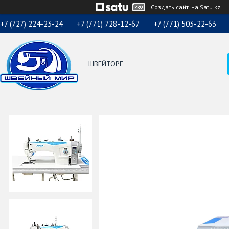
Создать сайт
на Satu.kz
+7 (727) 224-23-24
+7 (771) 728-12-67
+7 (771) 503-22-63
ШВЕЙТОРГ