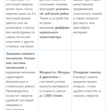
ниточный оверлок
плотными тканями,
качественное
может быть легко
благодаря
усиленн
продвижение
перенастроен на 3-х
ой зубчатой рейке
.
эластичных тканей,
ниточный режим
Также в устройство
а также позволит
работы или на
встроен
растянуть или
роликовую строчку
механизм
диффере
присобрать
без необходимости
нциального
материал.
смены игольной
транспортера
пластины и других
сложных настроек.
Заправка нижнего
петлителя: Усилен
ная система
петлителей
и
надежная механика
Мощность:
Мощны
Откидная панель:
гарантирует
й двигатель
с
Боковую панель
безупречную и
системой усилия
машинки можно
стабильную работу.
прокола материала
открыть, чтобы
Производитель
и скорость шитья
удобно очистить и
оснастил оверлок
до
1300 ст/мин
.
смазать оверлок.
удобной системой
заправки и
регулировки