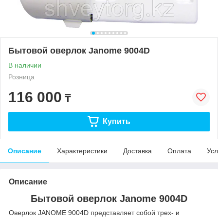
Бытовой оверлок Janome 9004D
В наличии
Розница
116 000
₸
Купить
Описание
Характеристики
Доставка
Оплата
Усл
Описание
Бытовой оверлок Janome 9004D
Оверлок JANOME 9004D представляет собой трех- и