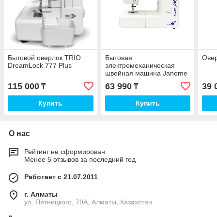
Бытовой оверлок TRIO
Бытовая
Ове
DreamLock 777 Plus
электромеханическая
швейная машина Janome
3112 А
115 000
63 990
39 
₸
₸
Купить
Купить
О нас
Рейтинг не сформирован
Менее 5 отзывов за последний год
Работает с 21.07.2011
г. Алматы
ул. Пятницкого, 79А, Алматы, Казахстан