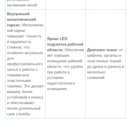
натяжения нитей.
Внутренний
металлический
каркас:
Металличес
кий каркас
повышает точность
Яркая LED
и надежность
подсветка рабочей
стежков, что
области:
Обеспечив
Диапазон ткани:
от
особенно актуально
ает хорошее
шифона, органзы и
для
освещение рабочей
эластичных тканей
профессионального
области, что удобно
до драпа и джинса в
шитья и работы с
при работе в
несколько
тонкими или
условиях
сложений
эластичными
недостаточного
тканями. Это делает
освещения.
машину более
устойчивой к износу
и обеспечивает
более длительный
срок службы.