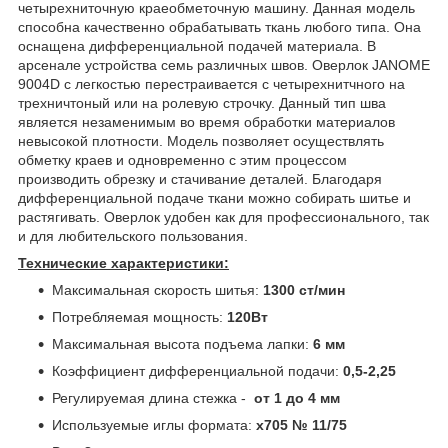
четырехниточную краеобметочную машину. Данная модель
способна качественно обрабатывать ткань любого типа. Она
оснащена дифференциальной подачей материала. В
арсенале устройства семь различных швов. Оверлок JANOME
9004D с легкостью перестраивается с четырехнитчного на
трехничтоный или на ролевую строчку. Данный тип шва
является незаменимым во время обработки материалов
невысокой плотности. Модель позволяет осуществлять
обметку краев и одновременно с этим процессом
производить обрезку и стачивание деталей. Благодаря
дифференциальной подаче ткани можно собирать шитье и
растягивать. Оверлок удобен как для профессионального, так
и для любительского пользования.
Технические характеристики:
Максимальная скорость шитья:
1300 ст/мин
Потребляемая мощность:
120Вт
Максимальная высота подъема лапки:
6 мм
Коэффициент дифференциальной подачи:
0,5-2,25
Регулируемая длина стежка -
от 1 до 4 мм
Используемые иглы формата:
х705 № 11/75