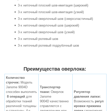
3-х ниточный плоский шов-имитация (широкий)
3-х ниточный плоский шов-имитация (узкий)
3-х ниточный оверлочный шов (сверхэластичный)
3-х ниточный оверлочный шов (широкий)
3-х ниточный оверлочный шов (узкий)
3-х ниточный ролевый шов
3-х ниточный ролевый подрубочный шов
Преимущества оверлока:
Количество
строчек:
Модель
Janome 9004D
Транспортер
способен выполнять
ткани:
Оверлок
Регулятор
8 операций
для
Janome
давления лапки:
обработки тканей
9004D качественно
Возможность
регул
различной толщины
справляется с
ировки прижима
и структуры. 4-х
деликатными или
лапки
гарантирует