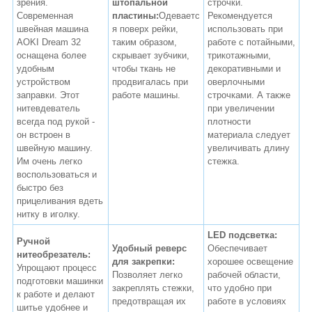
зрения.
штопальной
строчки.
Современная
пластины:
Одеваетс
Рекомендуется
швейная машина
я поверх рейки,
использовать при
AOKI Dream 32
таким образом,
работе с потайными,
оснащена более
скрывает зубчики,
трикотажными,
удобным
чтобы ткань не
декоративными и
устройством
продвигалась при
оверлочными
заправки. Этот
работе машины.
строчками. А также
нитевдеватель
при увеличении
всегда под рукой -
плотности
он встроен в
материала следует
швейную машину.
увеличивать длину
Им очень легко
стежка.
воспользоваться и
быстро без
прицеливания вдеть
нитку в иголку.
LED подсветка:
Ручной
Удобный реверс
Обеспечивает
нитеобрезатель:
для закрепки:
хорошее освещение
Упрощают процесс
Позволяет легко
рабочей области,
подготовки машинки
закреплять стежки,
что удобно при
к работе и делают
предотвращая их
работе в условиях
шитье удобнее и