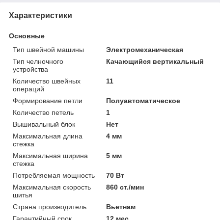
Характеристики
Основные
Тип швейной машины
Электромеханическая
Тип челночного
Качающийся вертикальный
устройства
Количество швейных
11
операций
Формирование петли
Полуавтоматическое
Количество петель
1
Вышивальный блок
Нет
Максимальная длина
4 мм
стежка
Максимальная ширина
5 мм
стежка
Потребляемая мощность
70 Вт
Максимальная скорость
860 ст./мин
шитья
Страна производитель
Вьетнам
Гарантийный срок
12 мес