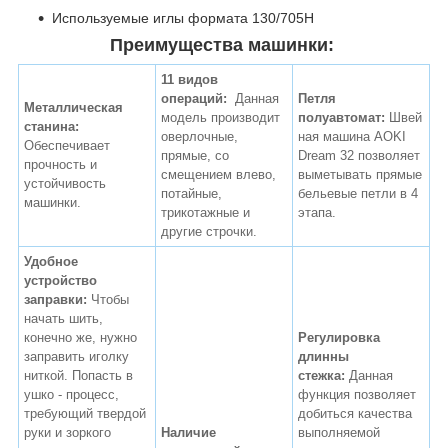
Используемые иглы формата 130/705H
Преимущества машинки:
11 видов
операций:
Данная
Петля
Металлическая
модель производит
полуавтомат:
Швей
станина:
оверлочные,
ная машина AOKI
Обеспечивает
прямые, со
Dream 32 позволяет
прочность и
смещением влево,
выметывать прямые
устойчивость
потайные,
бельевые петли в 4
машинки.
трикотажные и
этапа.
другие строчки.
Удобное
устройство
заправки:
Чтобы
начать шить,
конечно же, нужно
Регулировка
заправить иголку
длинны
ниткой. Попасть в
стежка:
Данная
ушко - процесс,
функция позволяет
требующий твердой
добиться качества
руки и зоркого
Наличие
выполняемой