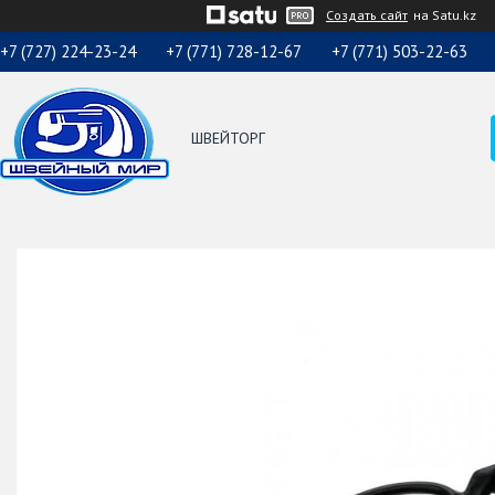
Создать сайт
на Satu.kz
+7 (727) 224-23-24
+7 (771) 728-12-67
+7 (771) 503-22-63
ШВЕЙТОРГ