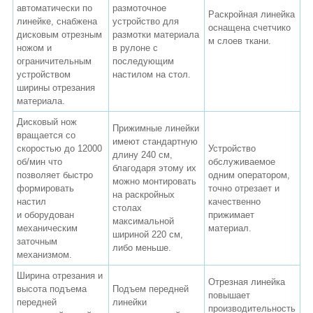
автоматически по
размоточное
Раскройная линейка
линейке, снабжена
устройство для
оснащена счетчико
дисковым отрезным
размотки материала
м слоев ткани.
ножом и
в рулоне с
ограничительным
последующим
устройством
настилом на стол.
ширины отрезания
материала.
Дисковый нож
Прижимные линейки
вращается со
имеют стандартную
скоростью до 12000
Устройство
длину 240 см,
об/мин что
обслуживаемое
благодаря этому их
позволяет быстро
одним оператором,
можно монтировать
формировать
точно отрезает и
на раскройных
настил
качественно
столах
и оборудован
прижимает
максимальной
механическим
материал.
шириной 220 см,
заточным
либо меньше.
механизмом.
Ширина отрезания и
Отрезная линейка
высота подъема
Подъем передней
повышает
передней
линейки
производительность