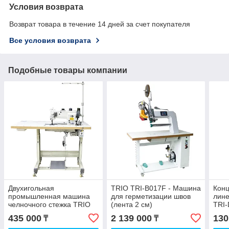
Условия возврата
Возврат товара в течение 14 дней за счет покупателя
Все условия возврата
Подобные товары компании
Двухигольная
TRIO TRI-B017F - Машина
Конц
промышленная машина
для герметизации швов
лине
челночного стежка TRIO
(лента 2 см)
TRI-
TRI-5942-2 (12.7)
435 000
2 139 000
130
₸
₸