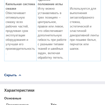
Капельная система
положение иглы
смазки
Иглу можно
Используется для
Обеспечивает
устанавливать в
выполнения
оптимальную
трех позициях –
зигзагообразного
смазку всех
центральное,
стежка,
рабочих частей,
правое или левое,
эстетической и
продлевая срок
что обеспечивает
эластичной
эксплуатации
дополнительную
декоративной ленты
оборудования и
гибкость при работе
при пошиве белья,
улучшая его
с разными типами
перчаток или
производительность
тканей и швейных
шапок.
.
задач, включая
обработку петель.
Скрыть
Характеристики
Основные
Производитель
Trio