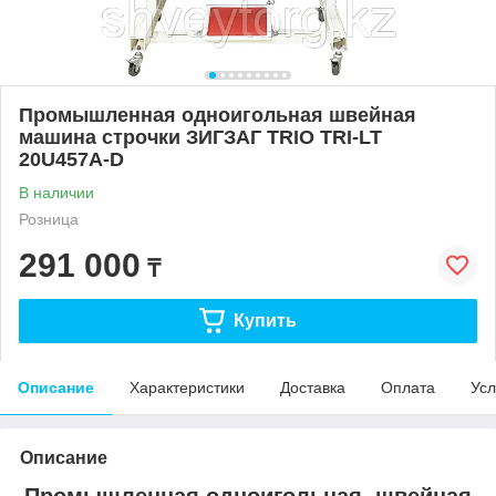
Промышленная одноигольная швейная
машина строчки ЗИГЗАГ TRIO TRI-LT
20U457A-D
В наличии
Розница
291 000
₸
Купить
Описание
Характеристики
Доставка
Оплата
Усл
Описание
Промышленная одноигольная швейная