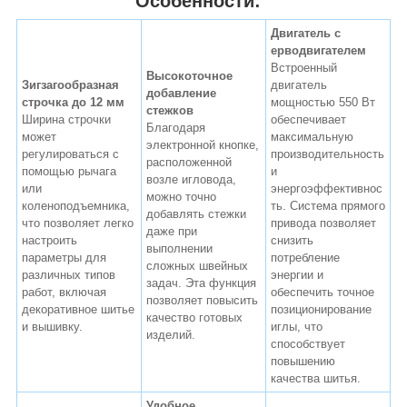
Особенности:
Двигатель с
ерводвигателем
Встроенный
Высокоточное
Зигзагообразная
двигатель
добавление
строчка до 12 мм
мощностью 550 Вт
стежков
Ширина строчки
обеспечивает
Благодаря
может
максимальную
электронной кнопке,
регулироваться с
производительность
расположенной
помощью рычага
и
возле игловода,
или
энергоэффективнос
можно точно
коленоподъемника,
ть. Система прямого
добавлять стежки
что позволяет легко
привода позволяет
даже при
настроить
снизить
выполнении
параметры для
потребление
сложных швейных
различных типов
энергии и
задач. Эта функция
работ, включая
обеспечить точное
позволяет повысить
декоративное шитье
позиционирование
качество готовых
и вышивку.
иглы, что
изделий.
способствует
повышению
качества шитья.
Удобное