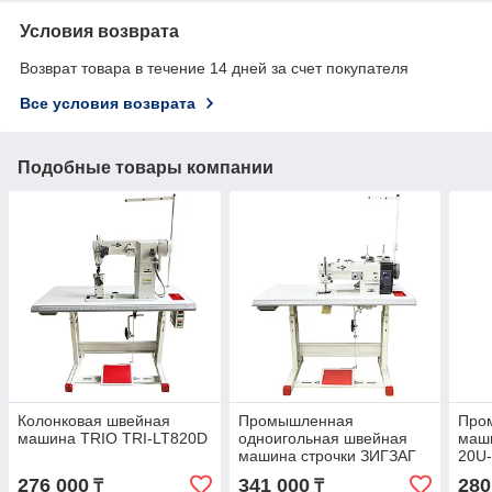
Условия возврата
Возврат товара в течение 14 дней за счет покупателя
Все условия возврата
Подобные товары компании
Колонковая швейная
Промышленная
Про
машина TRIO TRI-LT820D
одноигольная швейная
маши
машина строчки ЗИГЗАГ
20U
TRIO TRI-LT1530D
276 000
341 000
280
₸
₸