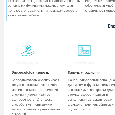
стежка, закрепка) позволяют легко управлять
изделиями, такими
основными функциями машины, улучшая
обеспечивая удобн
пользовательский опыт и повышая скорость
стабильное поддер
выполнения работы.
Пр
Энергоэффективность
Панель управления
С
ерводвигатель обеспечивает
Панель управления оснащена
тихую и экономичную работу
дисплеем и функциональным
машины, снижая потребление
кнопками для настройки дли
энергии и увеличивая её
стежка, скорости шитья и
долговечность. Это также
выполнения автоматических
способствует повышению
функций, таких как обрезка ни
точности шитья и уменьшению
подъем лапки.
вибраций
.