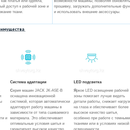
 как платья или одеяла,
возможности машины, позволяя обновлят
ый доступ к рабочей зоне и
прошивку, загружать дополнительные фун
жание ткани.
и использовать внешние аксессуары.
еимущества
Система адаптации
LED подсветка
С
ерия машин JACK JK-A5E-B
Я
ркое LED освещение рабочей
и
оснащена инновационной
зоны помогает лучше видеть
ны
системой, которая автоматически
детали работы, снижает нагруз
адаптирует работу машины в
на глаза и обеспечивает более
зависимости от типа сшиваемого
высокое качество шитья,
ти и
материала. Это обеспечивает
особенно при работе с темным
оптимальные условия шитья и
тканями или в условиях низкой
гарантирует высокое качество
освещенности.