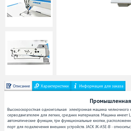
Описание
Характеристики
Информация для заказа
Промышленная 
Высокоскоростная одноигольная электронная машина челночного с
серводвигателем для легких, средних материалов. Машина имеет LE
автоматические функции, три функциональные кнопки, расположенны
порт для подключения внешних устройств.
JACK JK-A5E-B
-
относить