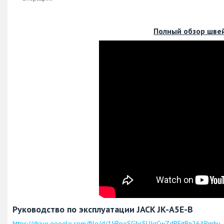
Полный обзор шве
Руководство по эксплуатации JACK JK-A5E-B
https://drive.google.com/file/d/1IjRpoSGbrSUIqCwZdPEitRn26APmhu-