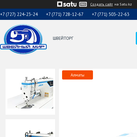
Создать сайт
на Satu.kz
+7 (727) 224-23-24
+7 (771) 728-12-67
+7 (771) 503-22-63
ШВЕЙТОРГ
Алматы