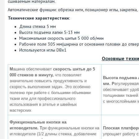
сшиваемым материалам.
Автоматические функции
:
обрезка нити, позиционер иглы, закрепка,
Технические характеристики:
Длина стежка 5 мм
Высота подъема лапки 5-13 мм
Максимальная скорость шитья 5 000 об/мин
Рабочее поле 305 мм(ширина от основания головки до отверс
Используются иглы DBx1
Основные техни
М
ашина обеспечивает
скорость шитья до 5
000 стежков в минуту,
что позволяет
Высота подъема л
значительно повысить продуктивность и
мм.
Р
егулируемая
скорость выполнения задач. Это особенно
обеспечивает удоб
полезно при работе с большими объемами
толщинами тканей 
ткани или для профессионального
с многослойными 
использования в ателье и швейных
мастерских
Функциональные кнопки на
игловодителе.
Т
ри функциональные кнопки на
Плоская платфор
игловодителе (1/2 длины стежка, добавление
упрощает работу 