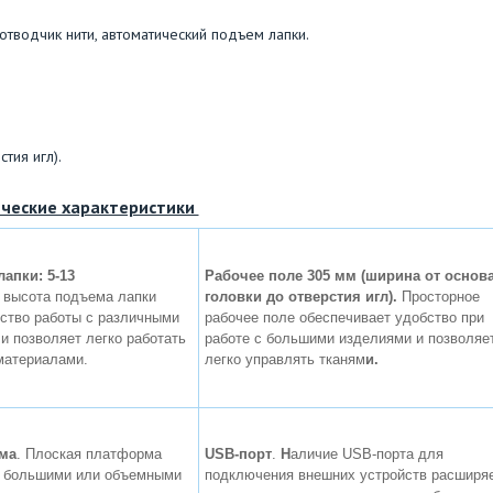
 отводчик нити, автоматический подъем лапки.
тия игл).
ческие характеристики
апки: 5-13
Рабочее поле 305 мм (ширина от основ
 высота подъема лапки
головки до отверстия игл).
Просторное
ство работы с различными
рабочее поле обеспечивает удобство при
и позволяет легко работать
работе с большими изделиями и позволяе
материалами.
легко управлять тканям
и.
ма
.
Плоская платформа
USB-порт
.
Н
аличие USB-порта для
с большими или объемными
подключения внешних устройств расширя